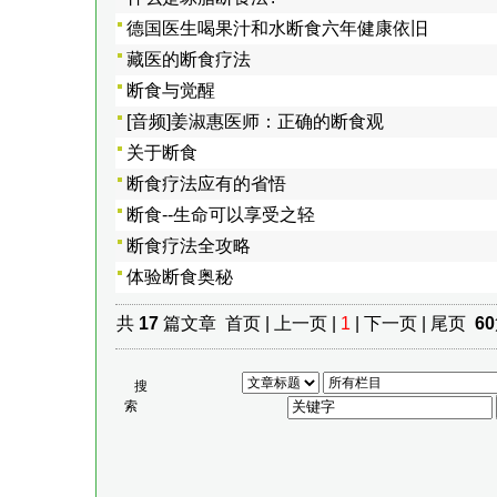
德国医生喝果汁和水断食六年健康依旧
藏医的断食疗法
断食与觉醒
[音频]姜淑惠医师：正确的断食观
关于断食
断食疗法应有的省悟
断食--生命可以享受之轻
断食疗法全攻略
体验断食奥秘
共
17
篇文章 首页 | 上一页 |
1
| 下一页 | 尾页
60
搜
索