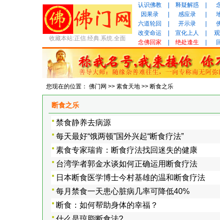
认识佛教
|
释疑解惑
|
因果录
|
感应录
|
六道轮回
|
开示录
|
改变命运
|
宣化上人
|
观
收藏本站:正信.经典.系统.全面
念佛回家
|
绝处逢生
|
您现在的位置：
佛门网
>>
素食天地
>>
断食之乐
断食之乐
禁食静养去病源
每天最好“饿两顿”国外兴起“断食疗法”
素食专家瑞肯：断食疗法找回迷失的健康
台湾学者郭金水谈如何正确运用断食疗法
日本断食医学博士今村基雄的温和断食疗法
每月禁食一天患心脏病几率可降低40%
断食：如何帮助身体的幸福？
什么是琼脂断食法?