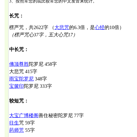
3、按照常念的或比较常念的中文发音来统计。
长咒：
楞严咒，共
2622字
（
大悲咒
的
6.3
倍，是
心经
的
10
倍）
（楞严咒心37字，五大心咒17）
中长咒：
佛顶尊胜
陀罗尼
458
字
大悲咒
415字
雨宝陀罗尼
348
字
宝箧印
陀罗尼
333
字
较短咒：
大宝广博楼阁
善住秘密陀罗尼
77字
往生
咒
59字
药师咒
55字