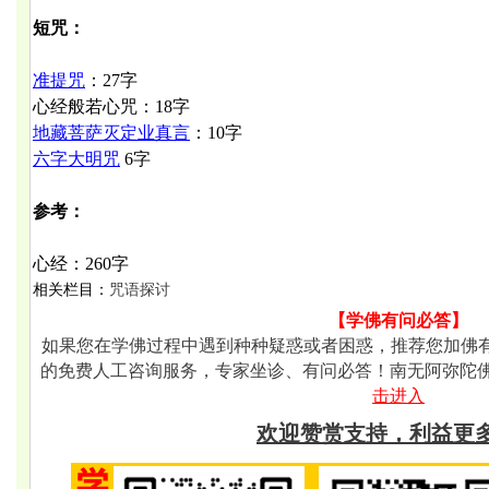
短咒：
准提咒
：
27字
心经般若心咒：
18
字
地藏菩萨
灭定业真言
：
10字
六字大明咒
6
字
参考：
心经：
260字
相关栏目：
咒语探讨
【学佛有问必答】
如果您在学佛过程中遇到种种疑惑或者困惑，推荐您加佛有的微
的免费人工咨询服务，专家坐诊、有问必答！南无阿弥陀
击进入
欢迎赞赏支持，利益更