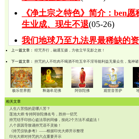
上一篇文章：
经咒齐行，融通互摄，方收立竿见影之效！
下一篇文章：
持咒的人不吃肉不喝酒不吃五辛不淫等能利益无量众生，鬼神诸
极乐世界图
释迦牟尼佛
阿弥陀佛
观世音菩萨
相关文章
人生八苦指的是哪八苦？
莲池大师:专持阿弥陀佛名号，胜持一切咒
持咒结手印担心盗法罪的同修，按此2个方法不成盗法！
八个原因导致诵持咒语不灵验！
《持咒仪轨参考》——根据印光大师开示整理
印光大师对持咒的六点重要开示