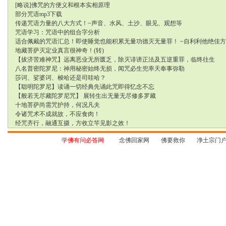
[略说]佛咒的方便义和根本实相原理
部分咒语mp3下载
传递咒语力量的八大方式！~声音、水风、土沙、眼见、观想等
咒语学习：咒语中的组合字分析
适合佩戴的咒语汇总！即使睡觉也能积累无量功德灭无量罪！ ~自利利他绝佳
地藏菩萨灭定业真言很神奇！(转)
【拔济苦难神咒】远离恶业无所匮乏，除灭诽谤正法及五逆重罪，临终往生
八名普密陀罗尼：神用秘密始终无损，闻咒必生兜率天奉事弥勒
莎诃、娑婆诃、梭哈还是司哇哈？
【聪明陀罗尼】读诵一切经典先诵此咒即得忆念不忘
【般若无尽藏陀罗尼咒】 展转生出无量无尽修多罗藏
十地菩萨尚需咒护持，何况凡夫
令诸咒术不成就故，不应食肉！
经咒齐行，融通互摄，方收立竿见影之效！
学佛有问必答网
念佛回家网
佛要救你
净土宗门