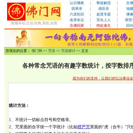
认识佛教
|
释疑解惑
|
念
因果录
|
感应录
|
地
六道轮回
|
超度专题
|
佛
改变命运
|
宣化上人
|
观世
收藏本站:正信.经典.系统.全面
念佛回家
|
绝处逢生
|
回
您现在的位置：
佛门网
>>
咒语
>>
咒语探讨
>> 正文
各种常念咒语的有趣字数统计，按字数排
因为你们的支持，让我们的弘法事业
统计方法：
1、不统计一切标点符号和空格等。
2、咒里面的合字按一个字统计（比如
楞严咒
里面的“虎（合牛）”只