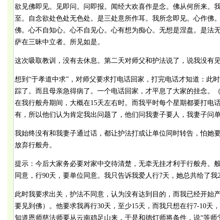
欲见佛即见。见即问。问即报。闻经大欢喜作是念。佛从何所来。
至。自念欲处色处无色处。是三处意所作耳。我所念即见。心作佛
佛。心不自知心。心不自见心。心有想为痴心。无想是涅盘。是法
萨在三昧中立者。所见如是。
这次吸取教训，没有去休息。第二天对师父和护法说了，说我没有
想到“于孝道中求”，对师父要求打电话回家，打完电话才知道：此
踪了。而且母亲急得病了。一个电话回家，才平息了大家的挂念。
在我行般舟期间，大概在15天左右时。而我平时每个星期都要打电
有，所以他们认为肯定我出问题了，他们问我妻子要人，我妻子问
我始终没有和我妻子通过话，都让护法打或让单位同时转告，怕她
放弃行般舟。
提示：今后大家务必要对家中交待清楚，无牵无挂才利于行般舟。般
同意，行90天，要单位同意。我只告诉我爱人行7天，她总共给了我2
此时我要求出关，护法不同意，认为没有达到目的，而我已经开始
要见到佛）。他要求我再行30天，至少15天，而我只想在行7-10天
知道恩师慈法师要从云南鸡足山来，于是和德灯师将条件，说“等师