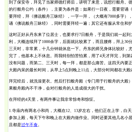
到了保安寺，拜见了当家师德灯师后，讲明了来意，说想行般舟。
的行般舟公约（条件），主要为条件是：如果行一日夜，需要背诵《
要拜经，拜《佛说般舟三昧经》，一字一拜，（大概有7000多字）
诵《佛说般舟三昧经》，同时需要拜经一遍；其它还有服从常住和
这时正好从丹东来了位居士，也要求行7日般舟，于是我们就一起到
利，大概连续拜了1000余字，后面就比较累了，而且腰疼，拜上3
三天时，非常累，十几分钟就休息一下。丹东的师兄身体比较好，
完了，他基本上不休息。而我特别怕苦怕累，用了4天才拜完，到第
没有问题，而第二、三天时，每一拜，都是那么痛苦。这四天内要
大殿内呆的最长时间，从早上5点到晚上11点，大部分时间都在大殿
拜完经后，就洗澡更衣。然后打扫般舟殿（专门用于行般舟的大殿
果般舟殿内不干净，会对行般舟的人造成很大的干扰。
在拜经的4天里，有两件事让我非常惊奇和惊怔。
1.寺庙内有两名小和尚，大概在12、13岁左右，他们正在上学，
参加上殿，每天下午和晚上在大殿内做作业。同时还要其他几名小
且都是
过午不食
。