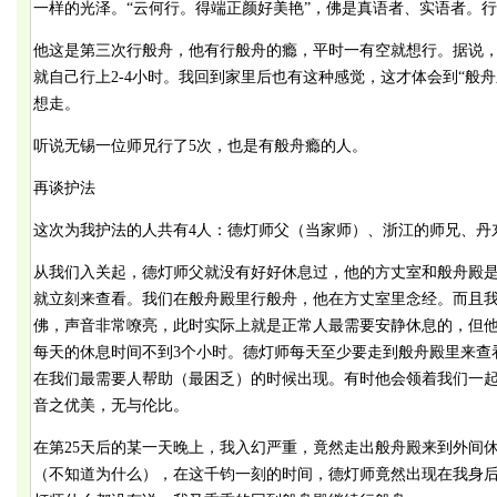
一样的光泽。“云何行。得端正颜好美艳”，佛是真语者、实语者。行
他这是第三次行般舟，他有行般舟的瘾，平时一有空就想行。据说
就自己行上2-4小时。我回到家里后也有这种感觉，这才体会到“般舟
想走。
听说无锡一位师兄行了5次，也是有般舟瘾的人。
再谈护法
这次为我护法的人共有4人：德灯师父（当家师）、浙江的师兄、丹
从我们入关起，德灯师父就没有好好休息过，他的方丈室和般舟殿
就立刻来查看。我们在般舟殿里行般舟，他在方丈室里念经。而且
佛，声音非常嘹亮，此时实际上就是正常人最需要安静休息的，但
每天的休息时间不到3个小时。德灯师每天至少要走到般舟殿里来查看
在我们最需要人帮助（最困乏）的时候出现。有时他会领着我们一起
音之优美，无与伦比。
在第25天后的某一天晚上，我入幻严重，竟然走出般舟殿来到外间
（不知道为什么），在这千钧一刻的时间，德灯师竟然出现在我身