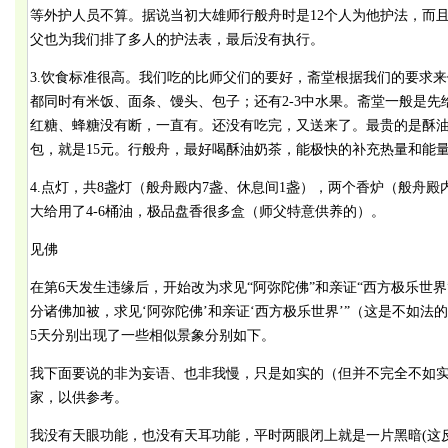
等外护人员不算。据说当初大雄师行般舟时是12个人为他护法，而
父也为我们排了多人的护法表，最后没有执行。
3.饮食标准很高。我们吃的比师父们的要好，斋堂根据我们的要求来
都同时有米饭、面条、馒头、包子；还有2-3中水果。斋堂一般是
红糖、蜂糖没有断，一直有。还没有吃完，又送来了。最贵的是酥油
包，就是15元。行般舟，最好喝酥油奶茶，能极快的补充热量和能
4.点灯，共8盏灯（般舟殿内7盏、休息间1盏），两个香炉（般舟殿
大给用了4-6桶油，极品盘香很多盒（师父特意供养的）。
见佛
在第6天发生违缘后，开始改为求见“阿弥陀佛”和亲证“西方极乐世
分诸佛加被，求见‘阿弥陀佛’和亲证‘西方极乐世界’”（这是不如法的
5天分别出现了一些相似景象分别如下。
我下面要说的非为妄语、也非我慢，只是如实的（但并不完全不如
家，以供参考。
我没有天眼功能，也没有天耳功能，平时两眼闭上就是一片黑暗(这