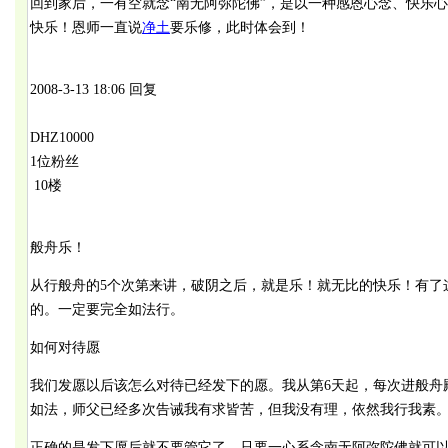
回到家后，一有空就念“南无阿弥陀佛”，是以一种感恩心念、快乐
快乐！恩师一直说
净土
要乐修，此时体会到！
2008-3-13 18:06 回复
DHZ10000
1位粉丝
10楼
般舟乐！
从行般舟的5个次第来讲，破阴之后，就是乐！就无比的快乐！有了
的。一定要完全如法行。
如何对待愿
我们发愿以后该怎么对待已经发下的愿。我从第6天起，每次进般舟
如法，师父已经多次告诫我有求皆苦，但我没有理，依然我行我素
正确的是发下愿后就不要管它了，只要一心系念南无阿弥陀佛就可