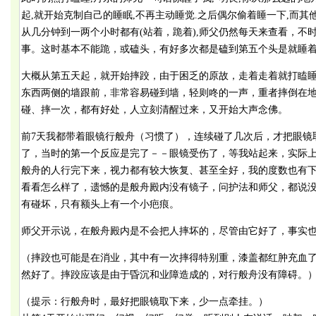
起,就开始克制自己的睡眠,不再主动睡觉.之后偶尔偷着睡一下,而其
从几分钟到一两个小时都有(站着，跪着),师父仍然每天来查看，不
事。这时基本不能跪，或磕头，有好多次都是磕到第五个头是就睡
大概从第五天起，就开始摔跤，由于困乏的原故，走着走着就打瞌
东西两侧的墙跟前，非常容易碰到墙，轻则咚的一声，重者摔倒在
碰、摔一次，都有好处，人立刻清醒过来，又开始大声念佛。
前7天我都带着眼镜行般舟（习惯了），连续碰了几次后，才把眼镜
了，当时的第一个反应是完了－－眼镜受伤了，等我站起来，实际
般舟的人行完下来，视力都有较大恢复、甚至全好，我的度数也有
看看怎么样了，遗憾的是般舟殿内没有镜子，问护法和师父，都说没
有碰坏，只有额头上有一个小疤痕。
师父开示说，在般舟殿内是不会把人摔坏的，尽管由它好了，事实
（摔跤也可能是在消业，其中有一次摔得特别重，漆盖都红肿充血
然好了。摔跤应该是由于昏沉和业障造成的，对行般舟没有障碍。
（提示：行般舟时，最好把眼镜取下来，少一点牵挂。）