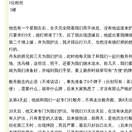
1位粉丝
5楼
他也有一个星期左右，全天完全陪着我们而不休息。没有他远道来护
只要求行9天，德灯师准了7天。后了我出现违缘后，他提出要我继
第二个增上缘，并为我护法，我才得以行35天。当然没有德灯师的
行的。
丹东的师兄前三天为我们护法，此时他每天除了和我们一起行般舟
地、洗马桶，这些活，照干。还要为我们烧水送水。前几天，我们
就为我们准备好，并端到我们手里。要上厕所时就举写有“方便”的
般舟殿念内止语（不准说话），事先准备了6个牌子（分别写有：茶
便），需要什么，就举什么牌，后来大家熟悉了，才没有那么严格
从第4天起，他就和我们一起专门行般舟，不再走出般舟殿。第8天
20天后，他又来专门为我们护法。等我们35天出关后，在没有休息
有人护法，只有斋堂的人送饭。后来据他说，前两天，是他历次行
但在第三天时，出现摔跤，而且严重，最后只好自己出关。（后来