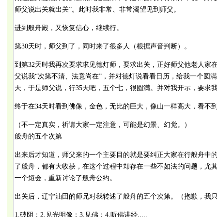
师父说出关就出关”。此时我非常、非常渴望见到师父。
进到般舟殿，又恢复信心，继续行。
第30天时，师父到了，同时来了很多人（根据声音判断）。
到第32天时我再次要求求见德灯师，要求出关，正好师父他老人家
父说我“次第不清、法意尚在”，并对德灯说看看日历，给我一个圆满
天，于是师父说，行35天吧，五个七，很圆满。并对我开示，要求
终于在34天时看到佛像，金色，无比的巨大，像山一样高大，看不
（不一定真实，祈请大家一定注意，可能是幻景、幻觉。）
般舟的五个次第
出来后才知道，师父来的一个主要目的就是要纠正大家在行般舟中
了般舟，都有大收获，在这个过程中却存在一些不如法的问题，尤
一个短会，重新讨论了般舟公约。
出关后，辽宁油田的师兄对我转述了般舟的五个次第。（抱歉，我只
1.破阴；2.见光明像；3.见佛；4.听佛讲经.....