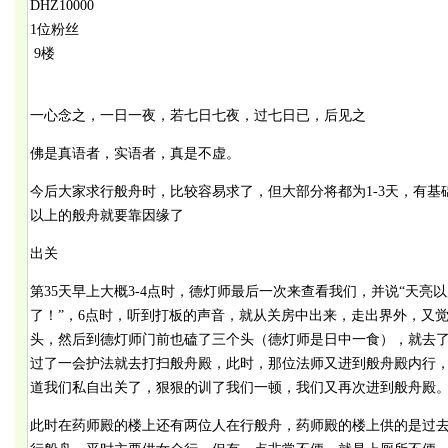
DHZ10000
1位粉丝
9楼
一心念之，一日一夜，若七日七夜，过七日已，后见之
佛是真语者，实语者，真是不虚。
今后大家求行般舟时，比较容易求了，但大部分将都为1-3天，有基
以上的般舟就要靠因缘了
出关
第35天早上大概3-4点时，德灯师最后一次来查看我们，并说“天
了！”，6点时，听到打板的声音，就从关房中出来，走出界外，又
头，然后到德灯师门前也磕了三个头（德灯师是日中一食），就去
过了一会护法就去打扫般舟殿，此时，那位法师又进到般舟殿内行
道我们私自出关了，狠狠的训了我们一顿，我们又再次进到般舟殿
此时在药师殿的楼上还有两位人在行般舟，药师殿的楼上供的是过