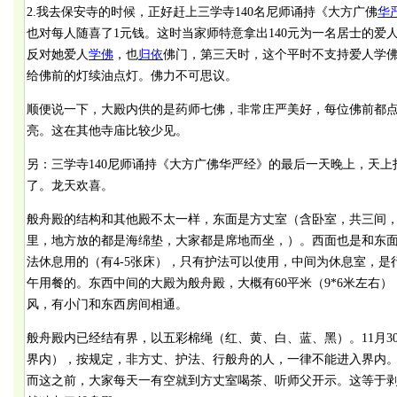
2.我去保安寺的时候，正好赶上三学寺140名尼师诵持《大方广佛
华
也对每人随喜了1元钱。这时当家师特意拿出140元为一名居士的爱
反对她爱人
学佛
，也
归依
佛门，第三天时，这个平时不支持爱人学
给佛前的灯续油点灯。佛力不可思议。
顺便说一下，大殿内供的是药师七佛，非常庄严美好，每位佛前都点
亮。这在其他寺庙比较少见。
另：三学寺140尼师诵持《大方广佛华严经》的最后一天晚上，天上打雷
了。龙天欢喜。
般舟殿的结构和其他殿不太一样，东面是方丈室（含卧室，共三间
里，地方放的都是海绵垫，大家都是席地而坐，）。西面也是和东
法休息用的（有4-5张床），只有护法可以使用，中间为休息室，
午用餐的。东西中间的大殿为般舟殿，大概有60平米（9*6米左右
风，有小门和东西房间相通。
般舟殿内已经结有界，以五彩棉绳（红、黄、白、蓝、黑）。11月3
界内），按规定，非方丈、护法、行般舟的人，一律不能进入界内
而这之前，大家每天一有空就到方丈室喝茶、听师父开示。这等于