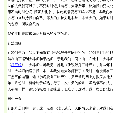
法的去做就可以了，不要时时记挂着愿，为愿所累。比如我们要去
用不着时时念叨“我要去北京”。从此真需要愿了吗？不是！当我们
以愿力来加持我们自己。愿力的加持力是非常、非常大的。如果时
的包袱，所以会很苦！
我们平时也应该如此对待已经发下的愿。
行法因缘
在2004年前，我是不知道有《佛说般舟三昧经》的，2004年4月
然在山下碰到大雄师和果杰师，于是我们一同上山，在途中，大雄
《
楞严经
》，大雄师告诉我另一部是《佛说般舟三昧经》，并从怀
时，大雄师赠送了我一本，当我知道大雄师行了90天时，也发誓在三
三岔五的读诵一遍《佛说般舟三昧经》，又经常到网上好搜罗其他人行
年11月份时，机缘终于成熟，行了一次35天的般舟，虽然极不如法
人参果一样，虽没有吃着什么味道，但吃了，这对于我下次去如法
日中一食
行般舟是日中一食，这一点都不难，从几十天的情况来看，对我们