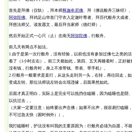
首先是拜佛（仪轨），拜本师
释迦牟尼佛
、拜《佛说般舟三昧经》
阿弥陀佛
、拜鸡足山华首门守衣入定迦叶尊者、拜历代般舟大成者
拜慈法师父。读发愿文，最后拜当家师（德灯师）。
然后开始正式一心只（止）念南无
阿弥陀佛
，行般舟。
前几天有两点不如法。
1.由于是第一次行般舟，没有经验，以前也没有参加过佛七之类的
着了（1小时左右）。前三天都如此，第四、五天再睡着时，正好被师
没有钱，行般舟时，身上不准带钱、带表、带手机）。
2.行般舟一般要求是直行，从这头走到另一头，右转，再往回走，
变成左转。那位法师说左转会出现违缘，后面果然如此。
后面才真正明白，实际上是完全可以抵挡住瞌睡，因为瞌睡也是阴
以抗过去，。
（大家一定要注意：始终要出声念佛；如果不出声，很容易打瞌睡
不可过急太快（困时例外））。
我打瞌睡时，护法没有叫我的主要原因为：行般舟必须为自愿，不