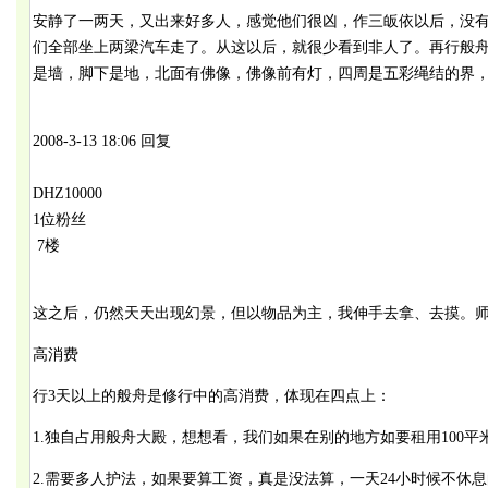
安静了一两天，又出来好多人，感觉他们很凶，作三皈依以后，没
们全部坐上两梁汽车走了。从这以后，就很少看到非人了。再行般
是墙，脚下是地，北面有佛像，佛像前有灯，四周是五彩绳结的界
2008-3-13 18:06 回复
DHZ10000
1位粉丝
7楼
这之后，仍然天天出现幻景，但以物品为主，我伸手去拿、去摸。
高消费
行3天以上的般舟是修行中的高消费，体现在四点上：
1.独自占用般舟大殿，想想看，我们如果在别的地方如要租用100平
2.需要多人护法，如果要算工资，真是没法算，一天24小时候不休