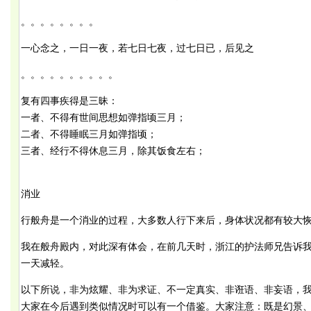
。。。。。。。。
一心念之，一日一夜，若七日七夜，过七日已，后见之
。。。。。。。。。。
复有四事疾得是三昧：
一者、不得有世间思想如弹指顷三月；
二者、不得睡眠三月如弹指顷；
三者、经行不得休息三月，除其饭食左右；
消业
行般舟是一个消业的过程，大多数人行下来后，身体状况都有较大
我在般舟殿内，对此深有体会，在前几天时，浙江的护法师兄告诉
一天减轻。
以下所说，非为炫耀、非为求证、不一定真实、非诳语、非妄语，
大家在今后遇到类似情况时可以有一个借鉴。大家注意：既是幻景、