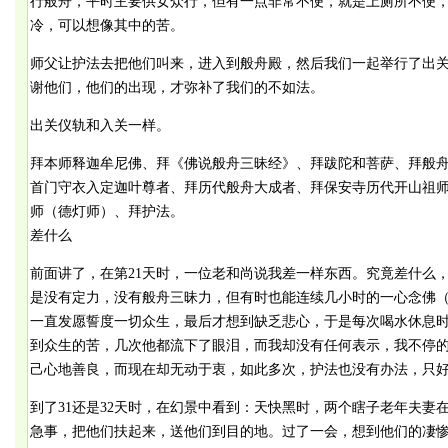
行般舟，平时主要供女众行，但有一点非常不便，就是上厕所不便
冷，可以想像其中的苦。
师父让护法去把他们叫来，进入到般舟殿，然后我们一起举行了出
谢他们，他们的出现，才弥补了我们的不如法。
出关仪轨和入关一样。
拜本师释迦牟尼佛、拜《佛说般舟三昧经》、拜跋陀和菩萨、拜般
首门守衣入定迦叶尊者、拜历代般舟大成者、拜保安寺历代开山祖
师（德灯师）、拜护法。
差什么
前面讲了，在第21天时，一位老和尚说我差一样东西。究竟差什么
是没有定力，没有般舟三昧力，但有时也能连续几小时的一心念佛
一直发愿誓度一切众生，最后才想到缺乏悲心，于是每次喝水休息
到众生的苦，几次他都流下了眼泪，而我却没有任何表示，我不停
己心地善良，而现在却无动于衷，如此多次，护法也没有办法，只
到了31还是32天时，在幻景中看到：天快黑时，两个瞎子老年夫妻
急事，把他们扶起来，送他们到目的地。过了一会，想到他们的凄