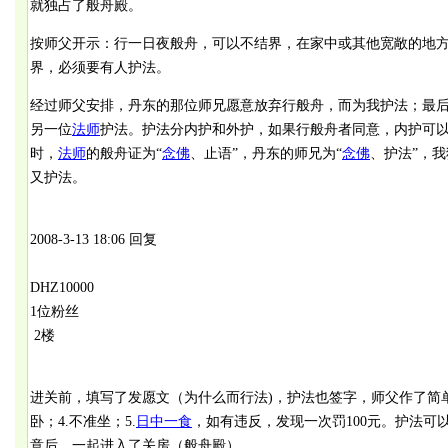
就独占了般舟殿。
按师父开示：行一日夜般舟，可以不结界，在家中或其他宽敞的地方
界，必须要有人护法。
经过师父安排，丹东的那位师兄愿意放弃行般舟，而为我护法；最
另一位
法师
护法。护法分内护和外护，如果行般舟者同意，内护可
时，
法师
的般舟证为“
念佛
、止语”，丹东的师兄为“
念佛
、护法”，
又护法。
2008-3-13 18:06 回复
DHZ10000
1位粉丝
2楼
进关前，填写了发愿文（为什么而行法)，护法也签字，师父作了简单开
卧；4.不准坐；5.
日中一食
，如有违反，发现一次罚100元。护法可
意后，一起进入了关房（般舟殿）。