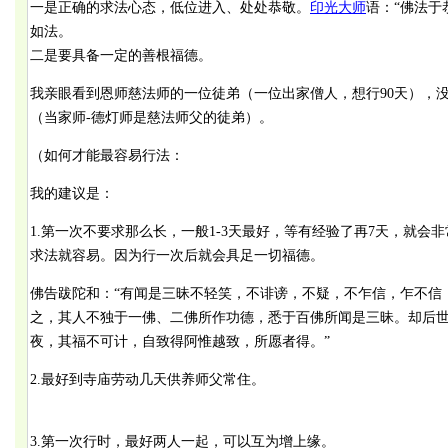
一是正确的求法心态，低位进入、处处恭敬。
印光大师
语：“佛法于
如法。
二是要具备一定的善根福德。
我亲眼看到恩师慈法师的一位徒弟（一位出家僧人，想行90天），
（当家师-德灯师是慈法师父的徒弟）。
（如何才能最容易行法：
我的建议是：
1.第一次不要求那么长，一般1-3天最好，等有经验了再7天，就
求法就容易。因为行一次后就会具足一切福德。
佛告跋陀和：“有闻是三昧不轻笑，不诽谤，不疑，不乍信，乍不信
之，其人不独于一佛、二佛所作功德，悉于百佛所闻是三昧。却后
夜，其福不可计，自致得阿惟越致，所愿者得。”
2.最好到寺庙劳动几天供养师父常住。
3.第一次行时，最好两人一起，可以互为增上缘。