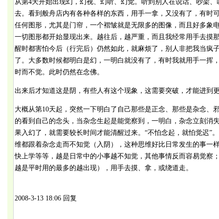
从第4天开始出现幻，幻视、幻听、幻觉。听到别人在说话、吵架、
去。看到般舟店内有各种各样的东西，用手一拿，又没有了，有时
任何图形，尤其是门帘，一个褶皱就是无限多的图像，而且好多象
一切图形都开始显现出来。越往后，越严重，而且我经常用手去摸
醒时都害怕今后（行完后）仍然如此，就麻烦了，别人非把我当疯
了。大多数时候都明白是幻，一明白就没有了，有时我就用手一挥，
时而不觉。此时仍然在念佛。
出来后才知道这是阴，有些人有这个现象，这需要突破，才能进到
大概从第10天起，突然一下明白了自己那些是正念、那些是杂念、邪
的看到自己的念头，当杂念生起是能觉察到，一明白，杂念立刻消
果入幻了，就需要较长时间才能清醒过来。“不怕念起，就怕觉迟”
维都跟着杂念走而不知觉（入阴），这种思维好比日常发生的事一
快上学等等，越是日常中的小事越不知觉，其他事情反而容易觉察
越是平时用的最多的越出现），用手去摸、拿，或绕道走。
2008-3-13 18:06 回复