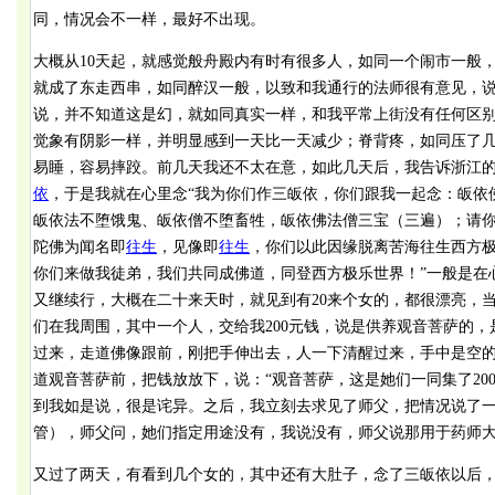
同，情况会不一样，最好不出现。
大概从10天起，就感觉般舟殿内有时有很多人，如同一个闹市一般
就成了东走西串，如同醉汉一般，以致和我通行的法师很有意见，
说，并不知道这是幻，就如同真实一样，和我平常上街没有任何区
觉象有阴影一样，并明显感到一天比一天减少；脊背疼，如同压了
易睡，容易摔跤。前几天我还不太在意，如此几天后，我告诉浙江
依
，于是我就在心里念“我为你们作三皈依，你们跟我一起念：皈依
皈依法不堕饿鬼、皈依僧不堕畜牲，皈依佛法僧三宝（三遍）；请你
陀佛为闻名即
往生
，见像即
往生
，你们以此因缘脱离苦海往生西方
你们来做我徒弟，我们共同成佛道，同登西方极乐世界！”一般是在
又继续行，大概在二十来天时，就见到有20来个女的，都很漂亮，
们在我周围，其中一个人，交给我200元钱，说是供养观音菩萨的，
过来，走道佛像跟前，刚把手伸出去，人一下清醒过来，手中是空
道观音菩萨前，把钱放放下，说：“观音菩萨，这是她们一同集了20
到我如是说，很是诧异。之后，我立刻去求见了师父，把情况说了一
管），师父问，她们指定用途没有，我说没有，师父说那用于药师
又过了两天，有看到几个女的，其中还有大肚子，念了三皈依以后