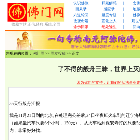
认识佛教
|
释疑解惑
|
念
因果录
|
感应录
|
地
六道轮回
|
超度专题
|
佛
改变命运
|
宣化上人
|
观世
收藏本站:正信.经典.系统.全面
念佛回家
|
绝处逢生
|
回
您现在的位置：
佛门网
>>
网友投稿
>> 正文
了不得的般舟三昧，世界上灭
因为你们的支持，让我们的弘法事业
35天行般舟汇报
我是11月21日到的北京,在处理完公差后,24日坐夜班火车到的辽宁海城(
（如果坐汽车只要6个小时，150元）。从火车站到保安寺打的只要5
内，非常好好找。