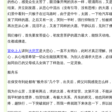
的伤心，感觉众生太苦了，眼泪像开闸的洪水一样，喷涌而出，又
结束。并立刻发愿，从悲心中流出（没有引导、没有思维）的大愿
幻景中看到一只猴子在过马路时，由于是中午，太困，一下给汽车
发了同样的愿。之后又有一次，哭到一半时，强行抑制住了，怕被师
再次悲从心来，流泪不止，又发了同样的大愿。平静以后，见到了
我们修行，首先要发菩提心，初发意菩萨的愿力最大，能惊天动地
生都成佛道。
宣化上人
讲到
大悲咒
是大悲心，一直不太明白，此时才真正理解。
心，从心地里希望一切众生能脱离苦海。为别人念诵求大悲水，必
如同自己的父母或儿女病了了样急迫。一定灵验。
般舟乐
在保安寺到处都有“般舟乐”几个字，出关后，师父问我感觉怎么样
我为什么苦，主要有两点，求的太甚，有求皆苦。次第不清，不能
我平时娇生惯养，怕苦怕累，有极大关系。丹东的师兄，他也同样
疼，越快行，一下突破就好了，而我一疼就跪下来休息一下，所以