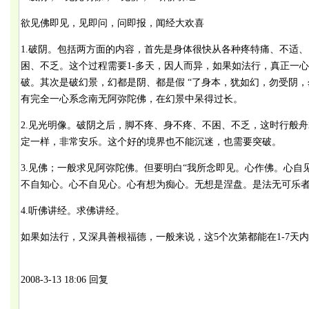
欲见佛即见，见即问，问即报，闻经大欢喜
1.破阴。包括两方面的内容，首先是身体很快从各种疼特痛、不适
困、不乏。这个过程需要1-多天，因人而异，如果如法行，真正一心
破。其次是破幻景，幻都是阴、都是假 “了身本，犹如幻，勿受阴，
有完全一心系念南无阿弥陀佛，在幻景中呆得过长。
2.见光明像。破阴之后，脚不疼、身不疼、不困、不乏，这时行般
定一样，非常安乐。这个好的境界也不能沉迷，也需要突破。
3.见佛；一般求见阿弥陀佛。但要明白“我所念即见。心作佛。心
不自知心。心不自见心。心有想为痴心。无想是涅盘。是法无可乐者
4.听佛讲经。求佛讲经。
如果如法行，又深具善根福德，一般来说，这5个次第都能在1-7天
2008-3-13 18:06 回复