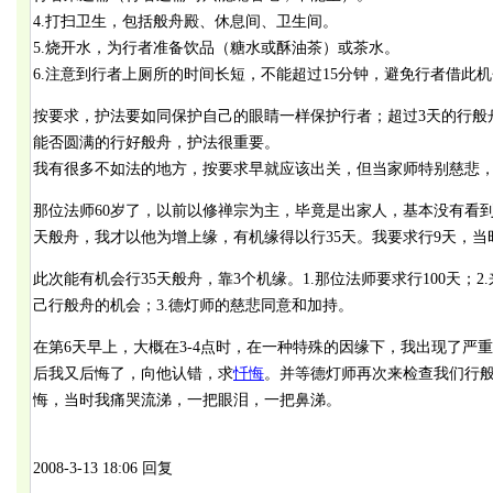
4.打扫卫生，包括般舟殿、休息间、卫生间。
5.烧开水，为行者准备饮品（糖水或酥油茶）或茶水。
6.注意到行者上厕所的时间长短，不能超过15分钟，避免行者借此
按要求，护法要如同保护自己的眼睛一样保护行者；超过3天的行般
能否圆满的行好般舟，护法很重要。
我有很多不如法的地方，按要求早就应该出关，但当家师特别慈悲
那位法师60岁了，以前以修禅宗为主，毕竟是出家人，基本没有看到
天般舟，我才以他为增上缘，有机缘得以行35天。我要求行9天，当
此次能有机会行35天般舟，靠3个机缘。1.那位法师要求行100天；
己行般舟的机会；3.德灯师的慈悲同意和加持。
在第6天早上，大概在3-4点时，在一种特殊的因缘下，我出现了严
后我又后悔了，向他认错，求
忏悔
。并等德灯师再次来检查我们行
悔，当时我痛哭流涕，一把眼泪，一把鼻涕。
2008-3-13 18:06 回复