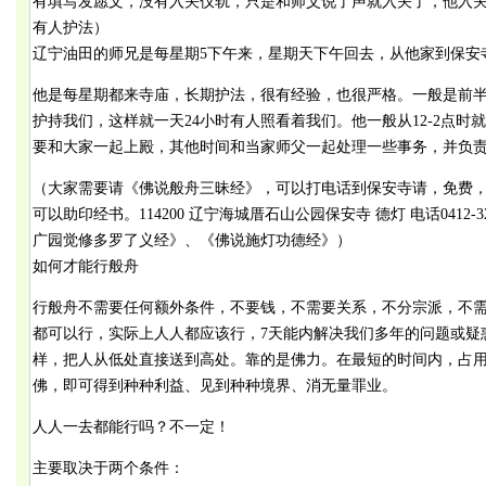
有填写发愿文，没有入关仪轨，只是和师父说了声就入关了，他入
有人护法）
辽宁油田的师兄是每星期5下午来，星期天下午回去，从他家到保安寺
他是每星期都来寺庙，长期护法，很有经验，也很严格。一般是前
护持我们，这样就一天24小时有人照看着我们。他一般从12-2点
要和大家一起上殿，其他时间和当家师父一起处理一些事务，并负
（大家需要请《佛说般舟三昧经》，可以打电话到保安寺请，免费
可以助印经书。114200 辽宁海城厝石山公园保安寺 德灯 电话0412-3
广园觉修多罗了义经》、《佛说施灯功德经》）
如何才能行般舟
行般舟不需要任何额外条件，不要钱，不需要关系，不分宗派，不
都可以行，实际上人人都应该行，7天能内解决我们多年的问题或疑
样，把人从低处直接送到高处。靠的是佛力。在最短的时间内，占
佛，即可得到种种利益、见到种种境界、消无量罪业。
人人一去都能行吗？不一定！
主要取决于两个条件：