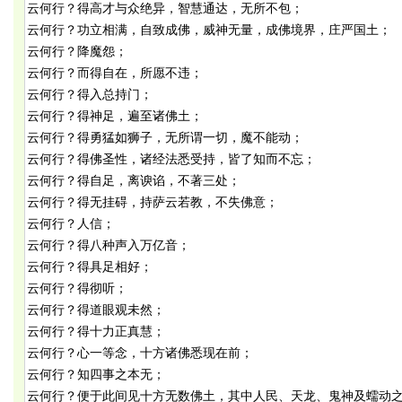
云何行？得高才与众绝异，智慧通达，无所不包；
云何行？功立相满，自致成佛，威神无量，成佛境界，庄严国土；
云何行？降魔怨；
云何行？而得自在，所愿不违；
云何行？得入总持门；
云何行？得神足，遍至诸佛土；
云何行？得勇猛如狮子，无所谓一切，魔不能动；
云何行？得佛圣性，诸经法悉受持，皆了知而不忘；
云何行？得自足，离谀谄，不著三处；
云何行？得无挂碍，持萨云若教，不失佛意；
云何行？人信；
云何行？得八种声入万亿音；
云何行？得具足相好；
云何行？得彻听；
云何行？得道眼观未然；
云何行？得十力正真慧；
云何行？心一等念，十方诸佛悉现在前；
云何行？知四事之本无；
云何行？便于此间见十方无数佛土，其中人民、天龙、鬼神及蠕动