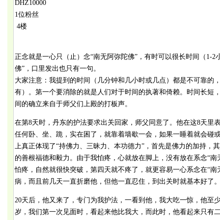
DHZ10000
1位粉丝
4楼
正念就是一心只（止）念“南无阿弥陀佛”，有时可以很长时间（1-
佛”，口里发出也只有一句。
大家注意：我提到的时间（几分钟和几小时或几点）都是不可靠的
有）。第一个要消除的就是人们对于时间的执著和倚赖。时间长短
间的确立来自于师父们上殿的打板声。
在第8天时，丹东的护法要求出关回家，师父同意了。他在这8天里
任何卧、坐、跪，实在困了，就靠着墙歇一会，如果一睡着就会碰
上真正体现了“持佛力、三昧力、本功德力”，首先是佛力的加持，
的善根福德和毅力。由于我怕疼，心就放在脚上，没有放在系念“南
怕疼，自然就很快突破，第四天就不疼了，就更容易一心系念在“南
病，而且前几天一直折磨他，但他一直忍住，到出关时就基本好了
20天后，他又来了，专门为我护法，一看到他，我大吃一惊，他至少
岁，我们第一次见面时，看起来他比我大，而此时，他看起来只有