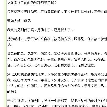
么又看到了前面的种种幻景了呢？
是菩萨不持天眼彻视，不持天耳彻听，不持神足到其佛刹，不于此
譬如人梦中所见
我真的见到佛了吗？是佛来了？还是我去了？
持佛威神力，于三昧中立自在，欲见何方佛，即得见。何以故？持
见。
欲见佛即见。见即问。问即报。闻经大欢喜作是念。佛从何所来。
至。自念欲处色处无色处。是三处意所作耳。我所念即见。心作佛
佛。心不自知心。心不自见心。心有想为痴心。无想是涅盘。
第七天时我强烈的想见佛，不停的在心中想佛是什么样，是怎样出
我不是已经见到了吗，难道还有头外安头、心外求法（这之前的我
个法，解决一切问题）。没有见到什么特别的景象，于是安慰自己
的吗？
于是又继续，到20天时，见到一个老和尚，我把求见佛的要求跟他讲
而且快行，如此有2-3个小时，此时感觉般舟殿略有变化，也看到