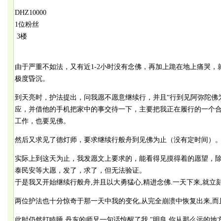
DHZ10000
1位粉丝
3楼
由于严重不如法，又有近1-2小时没有念佛，再加上跪在地上痛哭
极度昏沉。
到天亮时，护法提出，问我愿不愿意继续行，并且“行到见阿弥陀佛
应，并借他的手机把家中的事交待一下，主要把我正在履行的一个
工作，也要见佛。
然后又求见了德灯师，要求继续行般舟到见佛为止（没有定时间）
实际上到这天为止，我发愿文上要求的，能看得见摸得着的愿望，
泰民安等大愿，发了，求了，但无法验证。
于是我又开始继续行般舟,并且以大勇猛心,精进念佛.一天下来,就立
两位护法也十分惊奇于那一天中我的变化,从完全崩溃中恢复出来,而
此时仍然打瞌睡,丹东的师兄一句话惊醒了我,"明良,你从那么远的地方