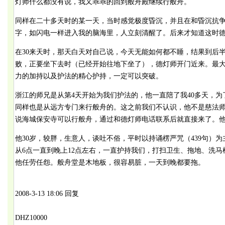
灯师什么都没有说，我又乖乖的回到般舟殿继续行般舟。
同样在二十多天时的某一天，当时感觉极度昏沉，并且在和昏沉抗争
字，如闪电一样进入我的脑海里，人立刻清醒了。后来才知道这时
在30来天时，那天白天对自己说，今天无能如何都不睡，结果到后
败，正要坐下去时（已经开始往地下坐了），德灯师开门近来。最
力的加持以及护法的精心护持，一定可以突破。
浙江的师兄是从第4天开始为我们护法的，他一直陪了我40多天，
同样也是从远方专门来行般舟的。这之前我们不认识，他不是慈法
说海城保安寺可以行般舟，通过和德灯师电话联系后就直接来了。他是
他30岁，较胖，生意人，谈吐不俗，平时以持诵楞严咒（439句）
从6点一直到晚上12点左右，一直护持我们，打扫卫生、拖地、洗
他任劳任怨。般舟堂是木地板，很容易脏，一天到晚都要拖。
2008-3-13 18:06 回复
DHZ10000