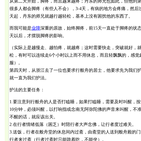
从第二天开始，脚疼，而且越来越疼；丹东的师兄也如此，但他到第
很多人都会脚疼（有些人不会），3-4天，有病的地方会疼痛，然后
天起，丹东的师兄就越行越轻松，基本上没有困扰他的东西了。
而我可能是
业障
深重的原故，始终脚疼，前15天一直处于脚疼的状态
天以后，才摆脱脚疼的影响。
（实际上是越慢走、越怕疼，就越疼；这时需要快走，突破就好，就
松，有时可以连续走6个小时以上而不用休息，而且轻飘飘的，感觉
服）。
第四天时，从浙江去了一位也要求行般舟的居士，他要求先为我们
就一直为我们护法。
护法的主要任务：
1.要注意到行般舟的人是否打瞌睡，如果打瞌睡，需要及时叫醒，按
10分钟，必须叫醒，以打响指或念南无阿弥陀佛的声音来叫醒，不
不醒的话，就应该出关。
2.在行者情绪低落（困乏）时陪行者大声念佛，让行者度过难关。
3.送饭，行者在般舟堂的休息间内过斋，由斋堂的人送到般舟殿的
行者来过斋（行者过斋时只能跪着吃，不能坐）。