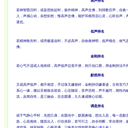
高声持名
若神智昏沉时，或妄想纷起时，振作精神，高声念佛，到得数百声，自换
入，声感心动，杂想炽然；惟高声念佛，能护耳根而启心灵，心听自声，
遣也。
低声持名
若精神散失时，或劳极逼迫时，不必高声，自收敛神明，低声细念，候气
佛。
金刚持名
若心气不适或人地有碍，高声低声总觉不便，则只动口唇，用金刚持法不
默然持名
又或高声低声，都不相宜，手过珠又嫌烦碎，金刚持仍嫌著迹，古有至巧
系心一缘，微以舌根敲击前齿，心念随应，音声历然，声不越窍，闻性内
流，反闻自性，是三融会，念念圆通，久久遂成唯心识观。
调息持名
或于气静心平时，先想己身，在圆光中，默观鼻端，想出入息，每一息默
急，心息相依，随其出入，行住坐卧，皆可行之，勿令间断，常自密持，
虚空等，持至纯熟，心眼开通，三昧忽尔现前即是唯心
净土
矣！