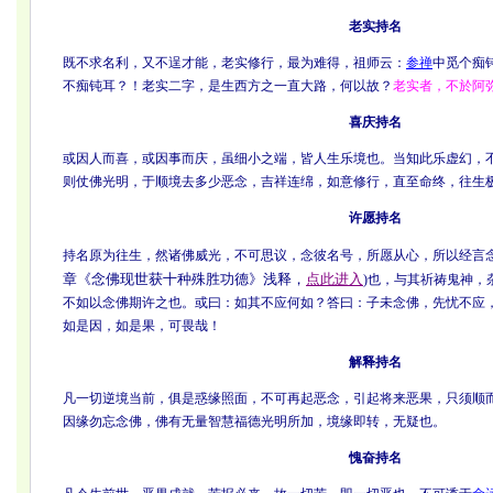
老实持名
既不求名利，又不逞才能，老实修行，最为难得，祖师云：
参禅
中觅个痴
不痴钝耳？！老实二字，是生西方之一直大路，何以故？
老实者，不於阿
喜庆持名
或因人而喜，或因事而庆，虽细小之端，皆人生乐境也。当知此乐虚幻，
则仗佛光明，于顺境去多少恶念，吉祥连绵，如意修行，直至命终，往生
许愿持名
持名原为往生，然诸佛威光，不可思议，念彼名号，所愿从心，所以经言念
章《念佛现世获十种殊胜功德》浅释，
点此进入
)也，与其祈祷鬼神，
不如以念佛期许之也。或曰：如其不应何如？答曰：子未念佛，先忧不应
如是因，如是果，可畏哉！
解释持名
凡一切逆境当前，俱是惑缘照面，不可再起恶念，引起将来恶果，只须顺
因缘勿忘念佛，佛有无量智慧福德光明所加，境缘即转，无疑也。
愧奋持名