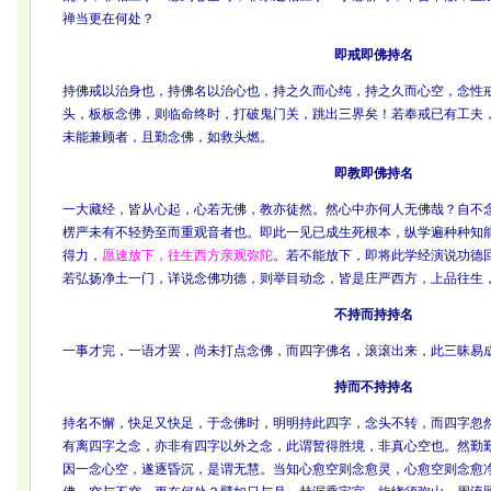
禅当更在何处？
即戒即佛持名
持佛戒以治身也，持佛名以治心也，持之久而心纯，持之久而心空，念性
头，板板念佛，则临命终时，打破鬼门关，跳出三界矣！若奉戒已有工夫
未能兼顾者，且勤念佛，如救头燃。
即教即佛持名
一大藏经，皆从心起，心若无佛，教亦徒然。然心中亦何人无佛哉？自不
楞严未有不轻势至而重观音者也。即此一见已成生死根本，纵学遍种种知
得力，
愿速放下，往生西方亲观弥陀
。若不能放下，即将此学经演说功德
若弘扬净土一门，详说念佛功德，则举目动念，皆是庄严西方，上品往生
不持而持持名
一事才完，一语才罢，尚未打点念佛，而四字佛名，滚滚出来，此三昧易
持而不持持名
持名不懈，快足又快足，于念佛时，明明持此四字，念头不转，而四字忽
有离四字之念，亦非有四字以外之念，此谓暂得胜境，非真心空也。然勤
因一念心空，遂逐昏沉，是谓无慧。当知心愈空则念愈灵，心愈空则念愈