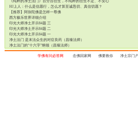
《纯粹的净土法门》百分百往生，不纯粹的往生不定、不安心
HJ上人：什么是信愿行，怎么才算至诚恳切、真信切愿？
【推荐】阿弥陀佛是怎样一尊佛
西方极乐世界详细介绍
印光大师净土开示84题 三
印光大师净土开示84题 二
印光大师净土开示84题 一
净土法门 是末法众生的对症良药（昌臻法师）
净土法门的“十六字”纲领（昌臻法师）
学佛有问必答网
念佛回家网
佛要救你
净土宗门