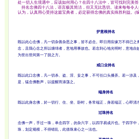
处一切人生境遇中，应该如何用心？在四十八法中，皆可找到完美答
持名念佛四十八法，语言极其简洁，但又无比恳切。读来每每令人
认为，认真用心受持这篇宝典者，必定获得念佛的真实殊胜利益。(编辑
护意根持名
既以此心念佛，凡一切杂善杂恶之事，皆不必念。即日用应缘万不得已之
念，且我心念之所以缠绵者，意地用事故也。若念到心地光明时，意地自
为世出世间第一了脱之方。
戒口业持名
既以此口念佛，凡一切杀、盗、淫、妄之事，不可任口头播弄。若一涉及
是，猛念佛数声，以提醒而涤荡之。
端身持名
既以此身念佛，於一切行、住、坐、卧时，务常端正，身若端正，心即清
过珠持名
念佛一声，手过一珠，单念四字，勿杂六字，以四字易成片也。于四字中
珠，划定规模，不得错乱，此借珠束心之一法也。