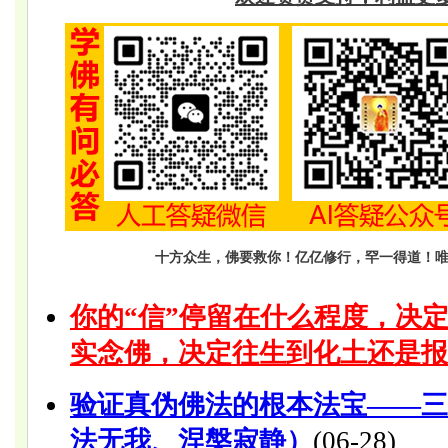
十方众生，佛要救你！亿亿修行，罕一得道！