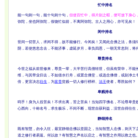
忙中持名
能一句则一句，能十句则十句，
但使百忙中，得片刻之暇，便可放下身心
弥陀，坐也阿弥陀，假饶忙似箭，不离阿弥陀。古人之用心，亦可见矣！
闲中持名
世间一切苦人，求闲不得，故不能修行。今闲矣！又闻此念佛之法，务须
阴，若使悠忽念去，不能济事，虚延岁月，辜负四恩，一朝无常忽到，将
尊贵持名
今世之福从前世修来，尊贵一辈，大半苦行高僧转世，但虽有荣华，不能
维，与其带业归去，不如借水行舟，或置念佛堂，或选念佛僧，或刻净土
倍，更宜决志
往生
，为
富贵
贫贱一切人修行榜样、
法王
使者，尊胜如何？
卑贱持名
呜乎！身为人役苦矣！不求出离，苦之苦矣！当知四字佛名，不论尊卑贵
心西向，十称名号，求生极乐，不间不断，现世自获利益，没世自得往生
静细持名
既有智慧，勿令入狂，最宜静细念佛以坚固之，当知智慧人念佛，则天下
道之修行者易返。何以故？有智慧之声名以启之，有智慧之作用以救之也