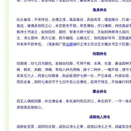
佛，空与不空，更在何处？譬如日与月，赫渥乘宝宫，旋绕须弥山，周流
孤身持名
比丘修道，不求伴侣，念佛之境，孤寂最佳，高低有宜，缓急随分，打成
孤也，诸佛及弥陀之心，未尝暂舍乎我，举意佛知，开口佛闻，何忧孤寂
购净土书读之，如弥陀经、观经、智者大师十疑论、天如则禅师净土或问
文、净土晨钟、西方公据、西方确指、云栖法汇、弥陀疏钞等书，宜勤披
尚有举不胜举也。（请参阅广慈
法师
编印之净土宗法宝大藏全书五十巨册
结期持名
结期者，结七日为期也。若独自结期，可用干粮、水果、生姜、麻油四种
椅、棉衣、风帽、净桶、草纸八种为用物，除十二种外，一概不留，便可
若有五六人，同发心结期者，则必延请护七师一位，严立条规，约束在前
照应全备，则同七者亦可于七日中至心念佛也，若局于情见，不知修行利
聚会持名
四五人偶然同聚，作念佛会者，务先束约而后开口，单念四字，一字一鱼
差错落反致纷心。
成就他人持名
或静处安置，或同结念期，或告以净土之事，或借以净土之书，或破其念