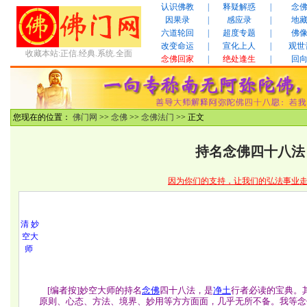
认识佛教
|
释疑解惑
|
念
因果录
|
感应录
|
地
六道轮回
|
超度专题
|
佛
改变命运
|
宣化上人
|
观世
收藏本站:正信.经典.系统.全面
念佛回家
|
绝处逢生
|
回
您现在的位置：
佛门网
>>
念佛
>>
念佛法门
>> 正文
持名念佛四十八法
因为你们的支持，让我们的弘法事业
清 妙
空大
师
[编者按]妙空大师的持名
念佛
四十八法，是
净土
行者必读的宝典。
原则、心态、方法、境界、妙用等方方面面，几乎无所不备。我等念