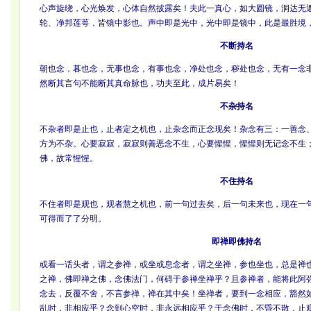
心声旋绕，心光焕发，心体自然披露矣！夫此一真心，如大圆镜，洞达无
轮、净邦莲萼，皆镜中影也。声中即是光中，光中即是镜中，此是最胜境
不断持名
朝也念，暮也念，无事也念，有事也念，净处也念，秽处也念，无有一念
然断其言句不能断其真命脉也，功夫至此，成片易矣！
不杂持名
不杂者即是止也，止者定之机也，止杂念而正念现矣！杂念有三：一善念
方为不杂。心要寂寂，寂寂则善恶念不生，心要惺惺，惺惺则无记念不生
佛，故常惺惺。
不住持名
不住者即是观也，观者慧之机也，前一句过去矣，后一句未来也，现在一
可得而了了分明。
即禅即佛持名
或看一话头者，谓之参禅，或坐或息念者，谓之坐禅，参也坐也，总是禅
之禅，佛即禅之佛，念佛法门，何碍于参禅坐禅乎？且参禅者，能将此阿
念去，反覆不舍，不言参禅，禅在其中矣！坐禅者，要到一念相应，豁然
乱时，非相应乎？念到心空时，非永远相应乎？于念佛时，不昏不散，止