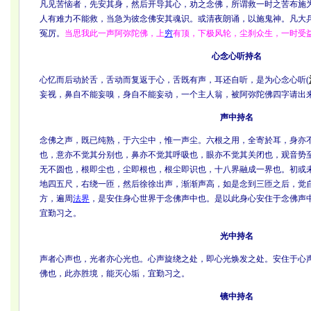
凡见苦恼者，先安其身，然后开导其心，劝之念佛，所谓救一时之苦布施
人有难力不能救，当急为彼念佛安其魂识。或清夜朗诵，以施鬼神。凡大
冤厉。
当思我此一声阿弥陀佛，上
穷
有顶，下极风轮，尘刹众生，一时受
心念心听持名
心忆而后动於舌，舌动而复返于心，舌既有声，耳还自听，是为心念心听(
妄视，鼻自不能妄嗅，身自不能妄动，一个主人翁，被阿弥陀佛四字请出
声中持名
念佛之声，既已纯熟，于六尘中，惟一声尘。六根之用，全寄於耳，身亦
也，意亦不觉其分别也，鼻亦不觉其呼吸也，眼亦不觉其关闭也，观音势
无不圆也，根即尘也，尘即根也，根尘即识也，十八界融成一界也。初或
地四五尺，右绕一匝，然后徐徐出声，渐渐声高，如是念到三匝之后，觉
方，遍周
法界
，是安住身心世界于念佛声中也。是以此身心安住于念佛声
宜勤习之。
光中持名
声者心声也，光者亦心光也。心声旋绕之处，即心光焕发之处。安住于心
佛也，此亦胜境，能灭心垢，宜勤习之。
镜中持名