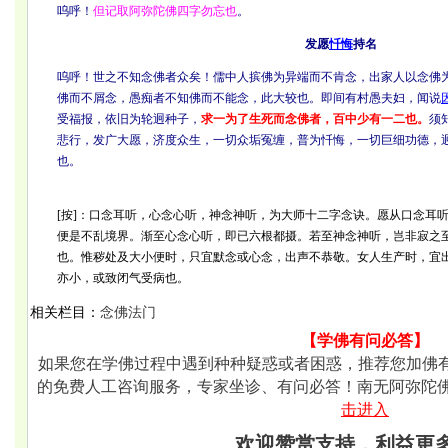
呜呼！
但记取阿弥陀佛四字勿忘也
。
发愿
忏悔
持名
呜呼！世之不知念佛者众矣！儒中人摈佛为异端而不肯念，出家人以念佛
佛而不屑念，愚痴者不知佛而不能念，此大较也。即间有村愚夫妇，闻说
受福报，依旧为轮迥种子，
求一为了生死而念佛者，百中少有一二也。
须
悲行，发广大愿，济度众生，一切众垢冤缠，普为忏悔，一切巨细功德，
也。
[按]：口念耳听，心念心听，神念神听，为大师十二字念诀。愿从口念耳
便是不乱境界。渐至心念心听，即已六根都摄。若至神念神听，岂非寂之
也。
惟秽处及大小便时，只宜默念或心念，出声不恭敬。女人生产时，宜
亦小，或致闭气受病也。
相关栏目：
念佛法门
【学佛有问必答】
如果您在学佛过程中遇到种种疑惑或者困惑，推荐您加佛有的微
的免费人工咨询服务，专家坐诊、有问必答！南无阿弥陀
击进入
欢迎赞赏支持，利益更