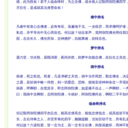
德，此为胜矣！若于人临命终时，为之念佛，或令病人记取阿弥陀佛四字
尽往生，是成就其法身慧命矣！
难中持名
凡难中有发心念佛者，必有奇应。虽遍地干戈、一乡疫厉，而求佛呵护者
私也，亦平等光中无心而应也。何以故？动念发声，觉阿弥陀佛光明住我
固，念念长久，佛光所加，吉神拥护，自能离难，勿转念也。
梦中持名
愿力坚，功夫熟，昼既绵密，夜间亦然，则梦中自能念佛，此往生之兆也
病中持名
病者，死之机也。死者，凡圣净秽之关也，病中当作死想，勤念佛名，决
之愿，若於病中略一停想，则一切爱恋、恐怖、烦恼安排种种杂念一齐现
病甚，呼啊耶，自觉其非，即念阿弥陀佛，如是痛不自止，一声啊耶，一
曰：我病中念啊耶，念阿弥陀佛，今病好，阿弥陀佛尚在，啊耶二字不知
临命终持名
但记取阿弥陀佛四字勿忘也，能高念便高念，能低念便低念，或高低皆不
失，左右侍奉之人，亦宜常将此四字，频频提醒，当知百劫千生，所有乱
何以故？六道轮迥，皆一念为主，若一念专注在佛，则形虽败坏，而神不