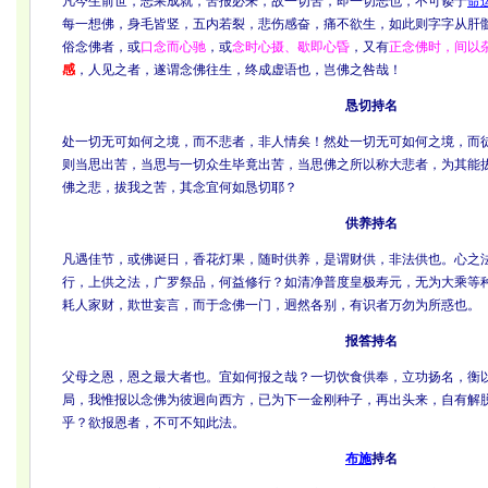
凡今生前世，恶果成就，苦报必来，故一切苦，即一切恶也，不可诿于
命
每一想佛，身毛皆竖，五内若裂，悲伤感奋，痛不欲生，如此则字字从肝
俗念佛者，或
口念而心驰
，或
念时心摄、歇即心昏
，又有
正念佛时，间以
感
，人见之者，遂谓念佛往生，终成虚语也，岂佛之咎哉！
恳切持名
处一切无可如何之境，而不悲者，非人情矣！然处一切无可如何之境，而
则当思出苦，当思与一切众生毕竟出苦，当思佛之所以称大悲者，为其能
佛之悲，拔我之苦，其念宜何如恳切耶？
供养持名
凡遇佳节，或佛诞日，香花灯果，随时供养，是谓财供，非法供也。心之
行，上供之法，广罗祭品，何益修行？如清净普度皇极寿元，无为大乘等
耗人家财，欺世妄言，而于念佛一门，迥然各别，有识者万勿为所惑也。
报答持名
父母之恩，恩之最大者也。宜如何报之哉？一切饮食供奉，立功扬名，衡
局，我惟报以念佛为彼迥向西方，已为下一金刚种子，再出头来，自有解
乎？欲报恩者，不可不知此法。
布施
持名