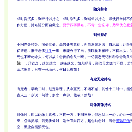
随分持名
或时昏沉多，则经行以持之，或时杂乱多，则端坐以持之，即使行坐皆不
作方便，持名随分而自救之。
要于四字洪名，不肯一念忘却，乃降伏心魔
到处持名
不问净处秽处、闲处忙处、高兴处失意处，但自迥光返照，自思曰：此等
亿遭也，惟于念佛
往生
一事，未能办得了当，所以轮迥辗转，不得出头。
死也不断此念头，何以故？念佛的念头一断，一切善恶无记种种杂念则又
注一
，只管念，越苦越念，越痛越念，如儿呼母，那管母之嫌与不嫌，若
落坑厕者，只有一死而已，何日见母哉！
有定无定持名
有定者，早晚二时，划定常课，从今至死，不增不减，其馀十二时中，能
古人云：少说一句话，多念一声佛。然哉！然哉！
对像离像持名
对像时，即以此像为真佛，不拘一方，不问三身，但思我止一心，心止一
至，必邀灵感。若无佛像时，端坐宜向西方，起心动念时，当念
阿弥陀佛
空，黑业自能消灭也。