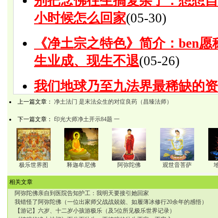
上一篇文章：
净土法门 是末法众生的对症良药（昌臻法师）
下一篇文章：
印光大师净土开示84题 一
极乐世界图
释迦牟尼佛
阿弥陀佛
观世音菩萨
相关文章
阿弥陀佛亲自到医院告知护工：我明天要接引她回家
我错怪了阿弥陀佛（一位出家师父战战兢兢、如履薄冰修行20余年的感悟）
【游记】六岁、十二岁小孩游极乐（及5位所见极乐世界记录）