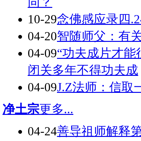
同？
10-29
念佛感应录四.
04-20
智随师父：有
04-09
“功夫成片才能
闭关多年不得功夫成
04-09
J.Z法师：信
净土宗
更多...
04-24
善导祖师解释