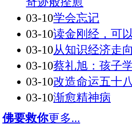
奇迹般痊愈
03-10
学会忘记
03-10
读金刚经，可
03-10
从知识经济走
03-10
蔡礼旭：孩子
03-10
改造命运五十
03-10
渐愈精神病
佛要救你
更多...