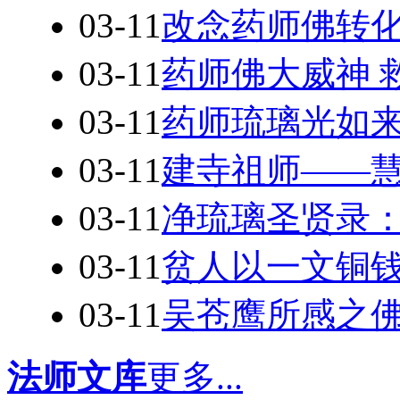
03-11
改念药师佛转
03-11
药师佛大威神 
03-11
药师琉璃光如
03-11
建寺祖师——
03-11
净琉璃圣贤录
03-11
贫人以一文铜
03-11
吴苍鹰所感之
法师文库
更多...