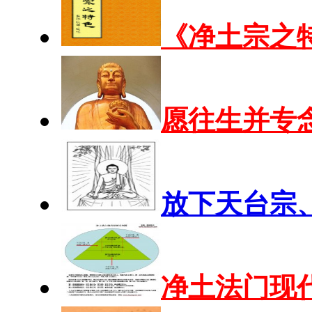
《净土宗之特
愿往生并专
放下天台宗
净土法门现