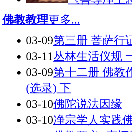
佛教教理
更多...
03-09
第三册 菩萨行
03-11
丛林生活仪规 
03-09
第十二册 佛教
(选录) 下
03-10
佛陀说法因缘
03-10
净宗学人实践