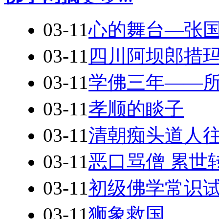
03-11
心的舞台—张
03-11
四川阿坝郎措
03-11
学佛三年——
03-11
孝顺的睒子
03-11
清朝痴头道人
03-11
恶口骂僧 累世
03-11
初级佛学常识
03-11
狮象救国