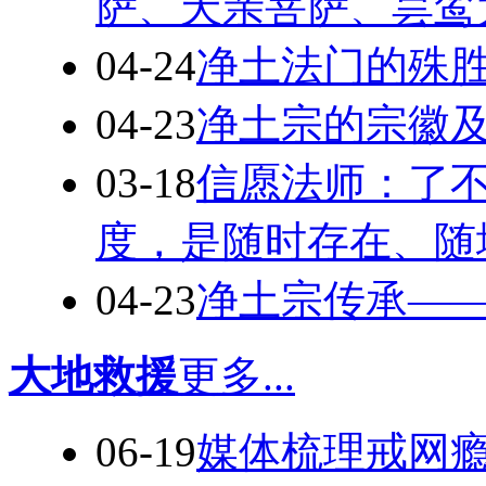
萨、天亲菩萨、昙鸾
04-24
净土法门的殊
04-23
净土宗的宗徽
03-18
信愿法师：了
度，是随时存在、随
04-23
净土宗传承—
大地救援
更多...
06-19
媒体梳理戒网瘾