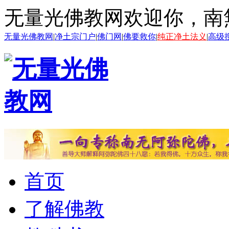
无量光佛教网欢迎你，南
无量光佛教网
|
净土宗门户
|
佛门网
|
佛要救你
|
纯正净土法义
|
高级
首页
了解佛教