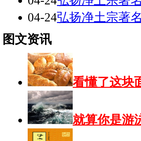
04-24
弘扬净土宗著名
04-24
弘扬净土宗著
图文资讯
看懂了这块
就算你是游