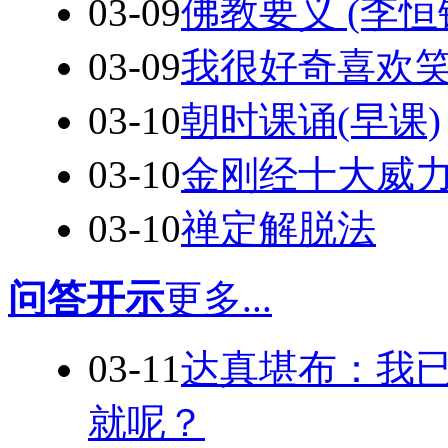
03-09
佛教要义 (李恒
03-09
我很好奇喜欢
03-10
朝时课诵(早课)
03-10
金刚经十大威
03-10
禅定解脱法
问答开示
更多...
03-11
达真堪布：我
就呢？