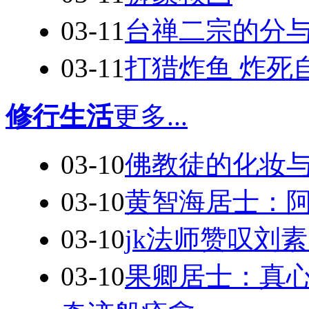
03-11
台禅二宗的分
03-11
打猎炸鱼 炸死
修行生活
更多...
03-10
佛教徒的化妆
03-10
黄智海居士：阿
03-10
jk法师赞叹刘
03-10
果卿居士：真