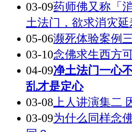
03-09
药师佛又称「
土法门，欲求消灾延
05-06
濒死体验案例三
03-10
念佛求生西方
04-09
净土法门一心
乱才是定心
03-08
上人讲演集二 
03-09
为什么同样念