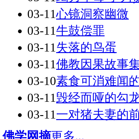
03-11
心镜洞察幽微
03-11
牛鼓偿罪
03-11
失落的鸟蛋
03-11
佛教因果故事
03-10
素食可消难闻
03-11
毁经而哑的勾
03-11
一对猪夫妻的
佛学网摘
更多...